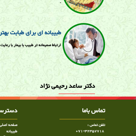
.
طبیبانه ای برای طبابت بهتر
ارتباط صميمانه تر طبيب با بيمار با رعایت
دکتر ساعد رحيمی ن‍ژاد
تماس باما
دسترسی
صفحه اصلی
تلفن تماس :
071-32357718
طبيبانه