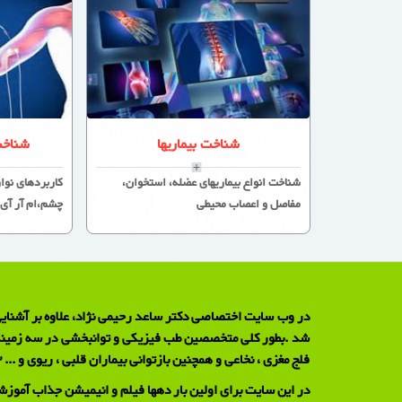
شناخت بیماریها
شناخت
شناخت انواع بیماریهای عضله، استخوان،
کاربردهای نو
مفاصل و اعصاب محیطی
چشم،ام آر آی،
در وب سایت اختصاصی دکتر ساعد رحیمی نژاد، علاوه بر آشنایی 
فلج مغزی ، نخاعی و همچنین بازتوانی بیماران قلبی ، ریوی و ... 3) تست تشخیصی الکترودیاگنوز ( نوار عصب و عضله ) جهت تشخیص انواع بیماری های عضلانی و اعصاب محیطی.
در این سایت برای اولین بار دهها فیلم و انیمیشن جذاب آموزش