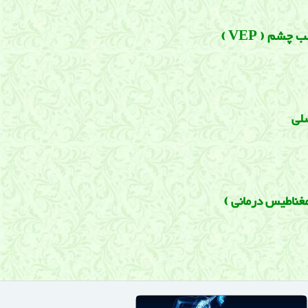
چشم ( VEP )
لی
غناطیس درمانی )