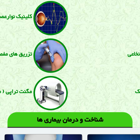
كلینیک نوارعصب 
نخاعی
تزریق های مفص
یک
مگنت تراپی ( م
شناخت و درمان بیماری ها