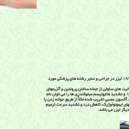
در سال 1960 اولین منبع لیزر معرفی شد و از سال 1970 لیزر در جراحی و سایر رشته های پزشکی مورد
لیت های سلولی از جمله ساختن پروتئین و آنزیمهای
ئیک،DNA )DNA ترانسکرپیتاز( و تشدید متابولیسم میتوکندری ها را می توان نام
د آکسون عصبی تخریب شده مثلاً از طریق جوانه زدن یا
ک پاسخهای ایمونولوژیک، کاهش درد و تشدید سرعت ترمیم
یگر لیزر می باشد.