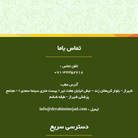
تعرفه ها
تعرفه, تعرفه نوار عصب, تعرفه فیزیوتراپی, تعرفه پزشکی, تعرفه ویزیت پزشکان
تماس باما
تلفن تماس :
071-32357718
آدرس مطب:
شیراز - بلوار کریمخان زند - نبش خیابان هفت تیر ( بیست متری سینما سعدی ) - مجتمع
پزشکی شیراز - طبقه ششم
ایمیل : info@drrahiminejad.com
دسترسی سریع