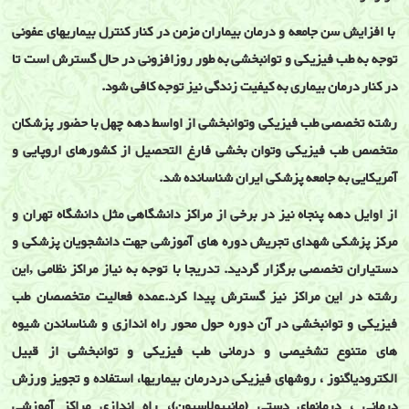
با افزايش سن جامعه و درمان بيماران مزمن در کنار کنترل بيماريهای عفونی
توجه به طب فيزيکی و توانبخشی به طور روزافزونی در حال گسترش است تا
در کنار درمان بيماری به کيفيت زندگی نيز توجه کافی شود.
رشته تخصصی طب فیزیکی وتوانبخشی از اواسط دهه چهل با حضور پزشکان
متخصص طب فیزیکی وتوان بخشی فارغ التحصیل از کشورهای اروپایی و
آمریکایی به جامعه پزشکی ایران شناسانده شد.
از اوایل دهه پنجاه نیز در برخی از مراکز دانشگاهی مثل دانشگاه تهران و
مرکز پزشکی شهدای تجریش دوره های آموزشی جهت دانشجویان پزشکی و
دستیاران تخصصی برگزار گردید. تدریجا با توجه به نیاز مراکز نظامی ,این
رشته در این مراکز نیز گسترش پیدا کرد.عمده فعالیت متخصصان طب
فیزیکی و توانبخشی در آن دوره حول محور راه اندازی و شناساندن شیوه
های متنوع تشخیصی و درمانی طب فیزیکی و توانبخشی از قبیل
الکترودیاگنوز ، روشهای فیزیکی دردرمان بیماریها، استفاده و تجویز ورزش
درمانی ، درمانهای دستی (مانیپولاسیون)، راه اندازی مراکز آموزشی