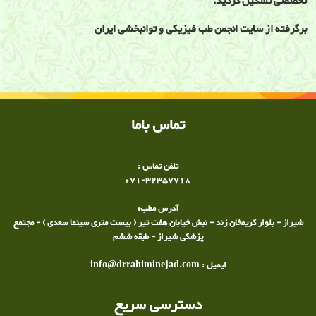
تخصصی تشکیل گردید.
برگرفته از سایت انجمن طب فیزیکی و توانبخشی ایران
تاریخچه طب فیزیکی و توانبخشی
تماس باما
تلفن تماس :
071-32357718
آدرس مطب:
شیراز - بلوار کریمخان زند - نبش خیابان هفت تیر ( بیست متری سینما سعدی ) - مجتمع
پزشکی شیراز - طبقه ششم
ایمیل : info@drrahiminejad.com
دسترسی سریع