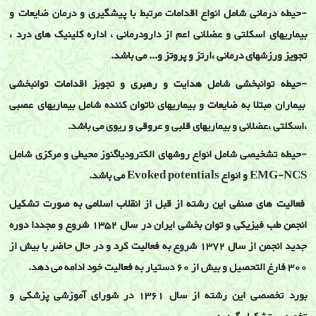
-حیطه درمانی شامل انواع اقدامات مرتبط با پیشگیری و درمان ضایعات و
بیماریهای اسکلتی و عضلانی اعم از دارودرمانی ، اداره کلینیک های درد ،
تجویز ورزشهای درمانی ،ارتز و پروتز و... می باشد.
-حیطه توانبخشی شامل هدایت و رهبری و تجوبز اقدامات توانبخشی
بیماران مبتلا به ضایعات و بیماریهای ناتوان کننده شامل بیماریهای عصبی
،اسکلتی ،عضلانی و بیماریهای قلبی و عروقی و ریوی می باشد.
-حیطه تشخیصی شامل انواع روشهای الکترودیاگنوز محیطی و مرکزی شامل
EMG-NCS و انواع Evoked potentials می باشد.
فعالیت های صنفی این رشته از قبل از انقلاب اسلامی به صورت تشکیل
انجمن طب فیزیکی و توان بخشی ایران در سال 1352 شروع و مجددا دوره
جدید انجمن از سال 1372 شروع به فعالیت کرد و در حال حاضر با بیش از
300 فارغ التحصیل و بیش از 60 دستیار به فعالیت خود ادامه می دهد.
بورد تخصصی این رشته از سال 1361 در شورای آموزشی پزشکی و