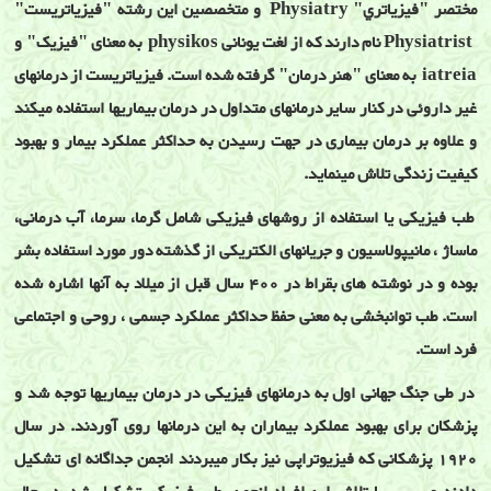
مختصر "فيزياتري" Physiatry و متخصصين اين رشته "فيزياتريست"
Physiatrist نام دارند که از لغت يونانی physikos به معنای "فيزيک" و
iatreia به معنای "هنر درمان" گرفته شده است. فيزياتريست از درمانهای
غير داروئی در کنار ساير درمانهای متداول در درمان بيماريها استفاده ميکند
و علاوه بر درمان بيماری در جهت رسيدن به حداکثر عملکرد بيمار و بهبود
کيفيت زندگی تلاش مينمايد.
طب فيزيکی يا استفاده از روشهای فيزيکی شامل گرما، سرما، آب درمانی،
ماساژ ، مانيپولاسيون و جريانهای الکتريکی از گذشته دور مورد استفاده بشر
بوده و در نوشته های بقراط در 400 سال قبل از ميلاد به آنها اشاره شده
است. طب توانبخشی به معنی حفظ حداکثر عملکرد جسمی ، روحی و اجتماعی
فرد است.
در طی جنگ جهانی اول به درمانهای فيزيکی در درمان بيماريها توجه شد و
پزشکان برای بهبود عملکرد بيماران به اين درمانها روی آوردند. در سال
1920 پزشکانی که فيزيوتراپی نيز بکار ميبردند انجمن جداگانه ای تشکيل