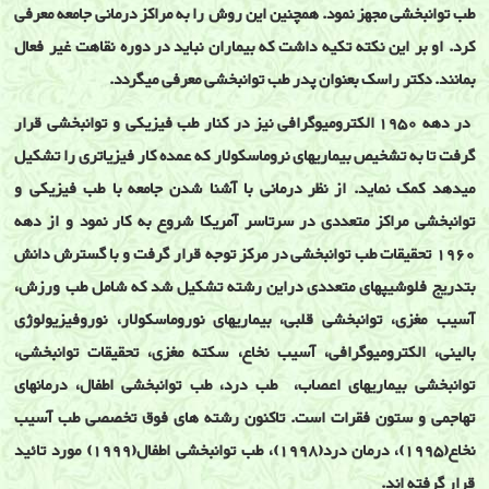
طب توانبخشی مجهز نمود. همچنين اين روش را به مراکز درمانی جامعه معرفی
کرد. او بر اين نکته تکيه داشت که بيماران نبايد در دوره نقاهت غير فعال
بمانند. دکتر راسک بعنوان پدر طب توانبخشی معرفی ميگردد.
در دهه 1950 الکتروميوگرافی نيز در کنار طب فيزيکی و توانبخشی قرار
گرفت تا به تشخيص بيماريهای نروماسکولار که عمده کار فيزياتری را تشکيل
ميدهد کمک نمايد. از نظر درمانی با آشنا شدن جامعه با طب فيزيکی و
توانبخشی مراکز متعددی در سرتاسر آمريکا شروع به کار نمود و از دهه
1960 تحقيقات طب توانبخشی در مرکز توجه قرار گرفت و با گسترش دانش
بتدريج فلوشيپهای متعددی دراين رشته تشکيل شد که شامل طب ورزش،
آسيب مغزی، توانبخشی قلبی، بيماريهای نوروماسکولار، نوروفيزيولوژی
بالينی، الکتروميوگرافی، آسيب نخاع، سکته مغزی، تحقيقات توانبخشی،
توانبخشی بيماريهای اعصاب، طب درد، طب توانبخشی اطفال، درمانهای
تهاجمی و ستون فقرات است. تاکنون رشته های فوق تخصصی طب آسيب
نخاع(1995)، درمان درد(1998)، طب توانبخشی اطفال(1999) مورد تائيد
قرار گرفته اند.