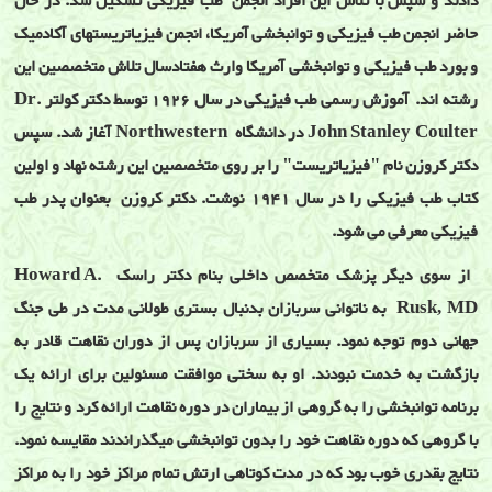
دادند و سپس با تلاش اين افراد انجمن طب فيزيکی تشکيل شد. در حال
حاضر انجمن طب فيزيکی و توانبخشی آمريکا، انجمن فيزياتريستهای آکادميک
و بورد طب فيزيکی و توانبخشی آمريکا وارث هفتادسال تلاش متخصصين اين
رشته اند. آموزش رسمی طب فيزيکی در سال 1926 توسط دکتر کولتر Dr.
John Stanley Coulter در دانشگاه Northwestern آغاز شد. سپس
دکتر کروزن نام "فيزياتريست" را بر روی متخصصين اين رشته نهاد و اولين
کتاب طب فيزيکی را در سال 1941 نوشت. دکتر کروزن بعنوان پدر طب
فيزيکی معرفی می شود.
از سوی ديگر پزشک متخصص داخلی بنام دکتر راسک Howard A.
Rusk, MD به ناتوانی سربازان بدنبال بستری طولانی مدت در طی جنگ
جهانی دوم توجه نمود. بسياری از سربازان پس از دوران نقاهت قادر به
بازگشت به خدمت نبودند. او به سختی موافقت مسئولين برای ارائه يک
برنامه توانبخشی را به گروهی از بيماران در دوره نقاهت ارائه کرد و نتايج را
با گروهی که دوره نقاهت خود را بدون توانبخشی ميگذراندند مقايسه نمود.
نتايج بقدری خوب بود که در مدت کوتاهی ارتش تمام مراکز خود را به مراکز