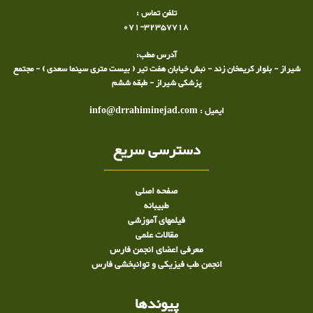
تلفن تماس :
071-32357718
آدرس مطب:
شیراز - بلوار کریمخان زند - نبش خیابان هفت تیر ( بیست متری سینما سعدی ) - مجتمع
پزشکی شیراز - طبقه ششم
ایمیل : info@drrahiminejad.com
دسترسی سریع
صفحه اصلی
طبيبانه
فیلمهای آموزشی
مقالات علمی
معرفی اعضای انجمن فارس
انجمن طب فیزیکی و توانبخشی فارس
پیوندها