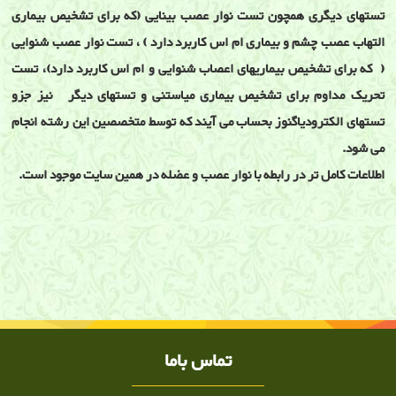
تستهای دیگری همچون تست نوار عصب بینایی (که برای تشخیص بیماری
التهاب عصب چشم و بیماری ام اس کاربرد دارد ) ، تست نوار عصب شنوایی
( که برای تشخیص بیماریهای اعصاب شنوایی و ام اس کاربرد دارد)، تست
تحریک مداوم برای تشخیص بیماری میاستنی و تستهای دیگر نیز جزو
تستهای الکترودیاگنوز بحساب می آیند که توسط متخصصین این رشته انجام
می شود.
اطلاعات کامل تر در رابطه با نوار عصب و عضله در همین سایت موجود است.
آشنایی با رشته طب فیزیکی و توانبخشی
طب فیزیکی و توانبخشی ,طب فیزیکی, توانبخشی, انجمن طب فیزیکی و توانبخشی
,نوار عصب و عضله ,درمان بیماریهای عضلانی اسکلتی و مفصلی, درمان غیر جراحی,
ارتز و پروتز, تزریق کورتون ,تزریق استروئید ,پی آر پی ,اوزون تراپی ,سندرم تونل
کارپ, فیزیوتراپی ,لیزر درمانی ,
تماس باما