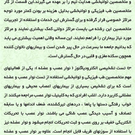
و متخصصین توانبخشی هدایت تیم را بر عهده می گیرند.این قسمت از کار
متخصصین طب فیزیکی و توانبخشی بدلیل هزینه بر بودن کمتر مورد توجه
مراکز خصوصی قرار گرفته و برای گسترش این خدمات و استفاده از تجربیات
متخصصین این رشته می بایست مراکز دولتی کمک بیشتری نمایند و مراکز
مورد نیاز بیماران را فراهم نمایند. این مساله وقتی اهمیت بیشتری می یابد
که بدانیم جامعه ما بسرعت در حال پیر شدن است و بیماریهای ناتوان کننده
همچون سکته مغزی و قلبی در حال گسترش است.
3) تست تشخیصی الکترودیاگنوز ( نوار عصب و عضله ): یکی از فعالیتهای
مهم متخصصین طب فیزیکی و توانبخشی استفاده از تست نوار عصب و عضله
است که برای تشخيص بسياری از بيماريهای اعصاب محيطی و بيماريهای
عضلانی كاربرد دارد. اغلب افرادی كه به كلينيك نوار عصب مراجعه ميكنند از
خواب رفتگی دستها يا پاها ، دردهای تيركشنده، ضعف اندامها و يا سابقه
تصادف و آسيب ديدگی عصب شاكی می باشند. نوار عصب با تحريكات
الكتريكی خفيف بر روی عصب و ثبت تحريكات انجام ميشود و نوار عضله نيز
با استفاده از سوزنهای ظريف قابل انجام است. علاوه بر نوار عصب و عضله