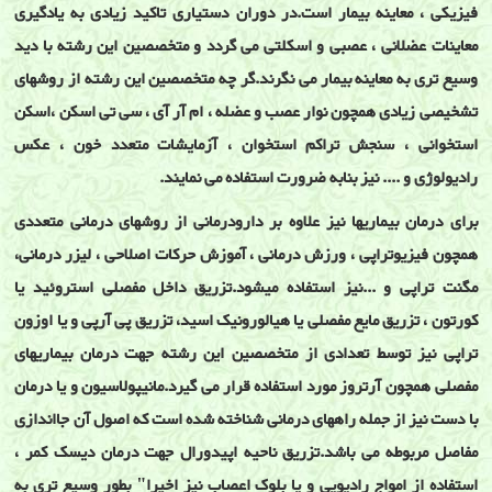
فیزیکی ، معاینه بیمار است.در دوران دستیاری تاکید زیادی به یادگیری
معاینات عضلانی ، عصبی و اسکلتی می گردد و متخصصین این رشته با دید
وسیع تری به معاینه بیمار می نگرند.گر چه متخصصین این رشته از روشهای
تشخیصی زیادی همچون نوار عصب و عضله ، ام آر آی ، سی تی اسکن ،اسکن
استخوانی ، سنجش تراکم استخوان ، آزمایشات متعدد خون ، عکس
رادیولوژی و .... نیز بنابه ضرورت استفاده می نمایند.
برای درمان بیماریها نیز علاوه بر دارودرمانی از روشهای درمانی متعددی
همچون فیزیوتراپی ، ورزش درمانی ، آموزش حرکات اصلاحی ، لیزر درمانی،
مگنت تراپی و ...نیز استفاده میشود.تزریق داخل مفصلی استروئید یا
کورتون ، تزریق مایع مفصلی یا هیالورونیک اسید، تزریق پی آرپی و یا اوزون
تراپی نیز توسط تعدادی از متخصصین این رشته جهت درمان بیماریهای
مفصلی همچون آرتروز مورد استفاده قرار می گیرد.مانیپولاسیون و یا درمان
با دست نیز از جمله راههای درمانی شناخته شده است که اصول آن جااندازی
مفاصل مربوطه می باشد.تزریق ناحیه اپیدورال جهت درمان دیسک کمر ،
استفاده از امواج رادیویی و یا بلوک اعصاب نیز اخیرا" بطور وسیع تری به