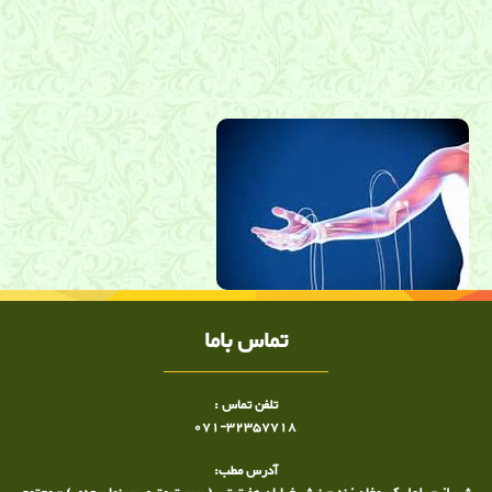
نوار عصب صدرا, نوروپاتی , میوپاتی , نوار عصب در شیراز, متخصص نوار
عصب در شیراز, دکتر ساعد رحیمی نژاد , متخصص طب فیزیکی در شیراز
, توانبخشی در شیراز, کلینیک نوار عصب در شیراز, مرکز نوار عصب در
شیراز
تماس باما
تلفن تماس :
071-32357718
آدرس مطب: