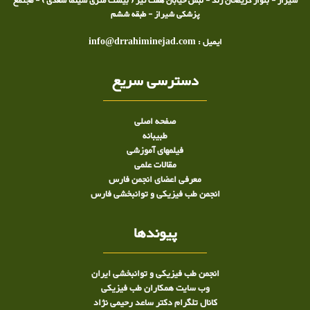
شیراز - بلوار کریمخان زند - نبش خیابان هفت تیر ( بیست متری سینما سعدی ) - مجتمع
پزشکی شیراز - طبقه ششم
ایمیل : info@drrahiminejad.com
دسترسی سریع
صفحه اصلی
طبيبانه
فیلمهای آموزشی
مقالات علمی
معرفی اعضای انجمن فارس
انجمن طب فیزیکی و توانبخشی فارس
پیوندها
انجمن طب فیزیکی و توانبخشی ایران
وب سایت همکاران طب فیزیکی
کانال تلگرام دکتر ساعد رحیمی نژاد