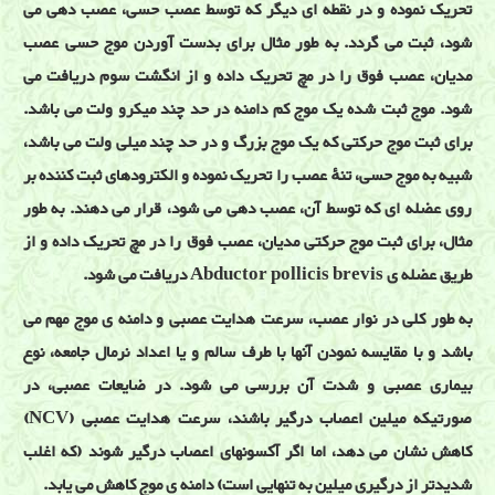
تحریک نموده و در نقطه ای دیگر که توسط عصب حسی، عصب دهی می
شود، ثبت می گردد. به طور مثال برای بدست آوردن موج حسی عصب
مدیان، عصب فوق را در مچ تحریک داده و از انگشت سوم دریافت می
شود. موج ثبت شده یک موج کم دامنه در حد چند میکرو ولت می باشد.
برای ثبت موج حرکتی که یک موج بزرگ و در حد چند میلی ولت می باشد،
شبیه به موج حسی، تنهٔ عصب را تحریک نموده و الکترودهای ثبت کننده بر
روی عضله ای که توسط آن، عصب دهی می شود، قرار می دهند. به طور
مثال، برای ثبت موج حرکتی مدیان، عصب فوق را در مچ تحریک داده و از
طریق عضله ی Abductor pollicis brevis دریافت می شود.
به طور کلی در نوار عصب، سرعت هدایت عصبی و دامنه ی موج مهم می
باشد و با مقایسه نمودن آنها با طرف سالم و یا اعداد نرمال جامعه، نوع
بیماری عصبی و شدت آن بررسی می شود. در ضایعات عصبی، در
صورتیکه میلین اعصاب درگیر باشند، سرعت هدایت عصبی (NCV)
کاهش نشان می دهد، اما اگر آکسونهای اعصاب درگیر شوند (که اغلب
شدیدتر از درگیری میلین به تنهایی است) دامنه ی موج کاهش می یابد.