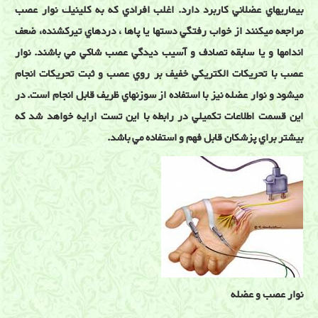
بيماريهاي عضلاني كاربرد دارد. اغلب افرادي كه به كلينيك نوار عصب
مراجعه ميكنند از خواب رفتگي دستها يا پاها ، دردهاي تيركشنده، ضعف
اندامها و يا سابقه تصادف و آسيب ديدگي عصب شاكي مي باشند. نوار
عصب با تحريكات الكتريكي خفيف بر روي عصب و ثبت تحريكات انجام
ميشود و نوار عضله نيز با استفاده از سوزنهاي ظريف قابل انجام است. در
اين قسمت اطلاعات تكميلي در رابطه با اين تست ارايه خواهد شد كه
بيشتر براي پزشكان قابل فهم و استفاده مي باشد.
نوار عصب و عضله