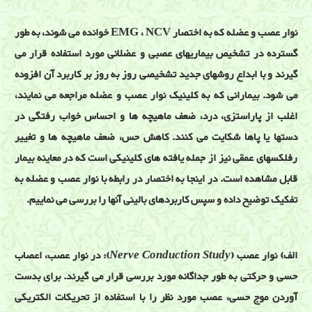
نوار عصب و عضله که به اختصار EMG ، NCV خوانده می شوند، به طور
گسترده در تشخیص بیماریهای عصبی و عضلانی مورد استفاده قرار می
گیرند و با ابداع روشهای جدید تشخیصی روز به روز بر کاربرد آن افزوده
می شود. بیمارانی که به کلینیک نوار عصب و عضله مراجعه می نمایند،
اغلب از پاراستزی، درد، ضعف ماهیچه ها و احساس خواب رفتگی در
دستها یا پاها شکایت می کنند. کاهش حس، ضعف ماهیچه ها و تغییر
رفلکسهای عمقی نیز از جمله یافته های کلینیکی است که در معاینه بیمار
قابل مشاهده است. در اینجا به اختصار در رابطه با نوار عصب و عضله به
تفکیک توضیح داده و سپس کاربردهای بالینی آنها را بررسی می نماییم.
الف) نوار عصب (
Nerve Conduction Study
): در نوار عصب، اعصاب
حسی و حرکتی به طور جداگانه مورد بررسی قرار می گیرند. برای بدست
آوردن موج حسی، عصب مورد نظر را با استفاده از تحریکات الکتریکی