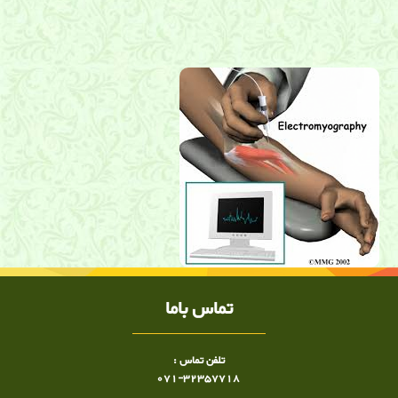
نوار عصب و عضله ,نوار عصب ,فیلم نوار عصب, انیمیشن نوار عصب و
عضله ,الکترومیوگرافی ,کلینیک نوار عصب و عضله شیراز ,کلینیک نوار
عصب صدرا
تماس باما
تلفن تماس :
071-32357718