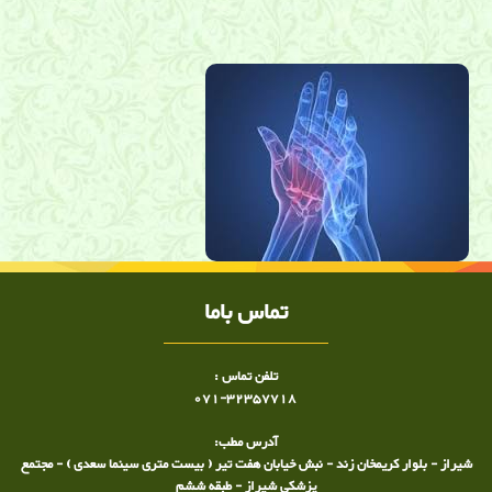
فیلم روماتیسم مفصلی ,ویدئو روماتیسم مفصلی ,انیمیشن روماتیسم
مفصلی ,دکتر روماتیسم شیراز ,ویدئو دکتر ساعد رحیمی نژاد
تماس باما
تلفن تماس :
071-32357718
آدرس مطب:
شیراز - بلوار کریمخان زند - نبش خیابان هفت تیر ( بیست متری سینما سعدی ) - مجتمع
پزشکی شیراز - طبقه ششم