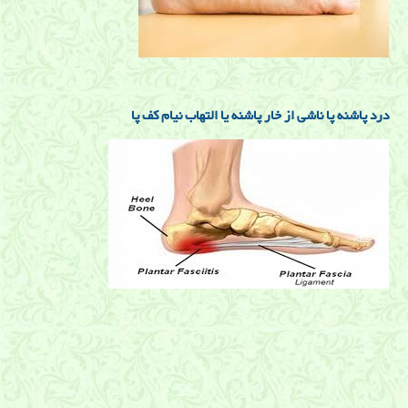
درد پاشنه پا ناشی از خار پاشنه یا التهاب نیام کف پا
بیماریهای مچ پا و انگشتان
پیچ خوردگی مچ پا,کشیدگی رباط, رگ به رگ شدن مچ پا, رگ به رگ شدن
قوزک پا ,درد مچ پا,شیراز, دکتر رحیمی نژاد, طب فیزیکی ,فیزیوتراپی ,
توانبخشی, دکتر ساعد رحیمی نژاد متخصص مچ پا در شیراز, دکتر ساعد
رحیمی نژاد متخصص شکستگی رباط در شیراز, صافی کف پا, کف پای صاف