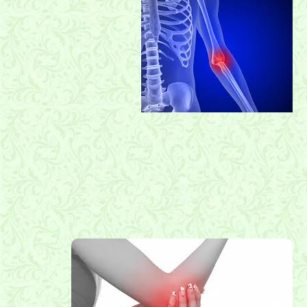
بیماریهای آرنج و ساعد
درد آرنج , آرنج تنیس بازان , آرنج گلف بازان , شیراز , طب فیزیکی ,
فیزیوتراپی , دکتر رحیمی نژاد, دکتر ساعد رحیمی نژاد متخصص درد آرنج
در شیراز, کلینیک درد ,کلینیک درد دکتر ساعد رحیمی نژاد ,دکتر ساعد
رحیمی نژاد, کلینیک درد شیراز, درمان درد آرنج ,لیزر درمانی
,فیزیوتراپی شیراز ,تزریق آرنج