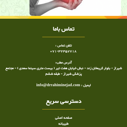
تماس باما
تلفن تماس :
071-32357718
آدرس مطب:
شیراز - بلوار کریمخان زند - نبش خیابان هفت تیر ( بیست متری سینما سعدی ) - مجتمع
پزشکی شیراز - طبقه ششم
ایمیل : info@drrahiminejad.com
دسترسی سریع
صفحه اصلی
طبيبانه