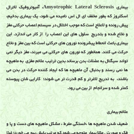
بیماری Amyotrophic Lateral Sclerosis، آمیوتروفیک لاترال
اسکلروز که بطور مخفف ای ال اس نامیده می شود، یک بیماری بدخیم،
پیش رونده و لاعلاج است که موجب اختلال در سیستم اعصاب حرکتی مغز
و نخاع شده و بتدریج سلول های این اعصاب را از کار می اندازد. این
بیماری باعث انحطاط پیشرونده نورون های حرکتی است که بین مغز و نخاع
حرکت می کنند. همانطور که نورون های حرکتی می میرند، مغز دیگر نمی
تواند سیگنال به عضلات بدن برساند بدین ترتیب علائم مغزی به ماهیچه
ها نمی رسند و بدنبال آن ماهیچه ها که ایجاد کننده حرکت در بدن می
باشند، به تدریج لاغرتر و کم قدرت تر می شوند؛ کارایی شان پیوسته
کمتر شده و سرانجام از بین می رود.
علائم بیماری
ضعیف شدن ماهیچه ها ،خستگی مفرط ، مشکل ماهیچه های دست و پا و
فک و صورت . مثلا بیمار متوجه می شود که مرتب پایش پیچ می خورد؛ غذا