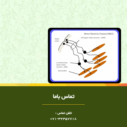
بیماری نرون حرکتی ,نوار عصب,شیراز, توانبخشی,ضعف عضلانی ,اختلال
بلع,فلج اندامها,ا ال اس , ALS, دکتر ساعد رحیمی نژاد متخصص ALS
در شیراز, دکتر ساعد رحیمی نژاد متخصص ال اس در شیراز
تماس باما
تلفن تماس :
071-32357718