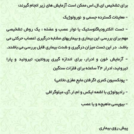
برای تشخیص ای.ال.اس ممکن است آزمایش های زیر انجام گیرند:
- معاینات گسترده جسمی و نورولوژیک
- تست الکترودیاگنوستیک یا نوار عصب و عضله : یک روش تشخیصی
مهم برای بررسی این بیماری و بیماریهای مشابه درگیری اعصاب حرکتی می
باشد. در این تست میزان درگیری و شدت بیماری قابل بررسی می باشند.
- آزمایش خون و ادرار، برای اندازه گیری پروتئین، تیروئید و پارا
تیروئید، ادرار ۲۴ ساعته برای فلزات سنگین
- پونکسیون کمری (گرفتن مایع مغزی نخاعی)
- رادیولوژی با اشعه ایکس و ام.ار.آی، میلوگرافی
- بیوپسی ماهیچه و یا عصب
پیش روی بیماری