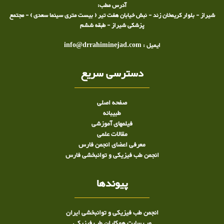
آدرس مطب:
شیراز - بلوار کریمخان زند - نبش خیابان هفت تیر ( بیست متری سینما سعدی ) - مجتمع
پزشکی شیراز - طبقه ششم
ایمیل : info@drrahiminejad.com
دسترسی سریع
صفحه اصلی
طبيبانه
فیلمهای آموزشی
مقالات علمی
معرفی اعضای انجمن فارس
انجمن طب فیزیکی و توانبخشی فارس
پیوندها
انجمن طب فیزیکی و توانبخشی ایران
وب سایت همکاران طب فیزیکی