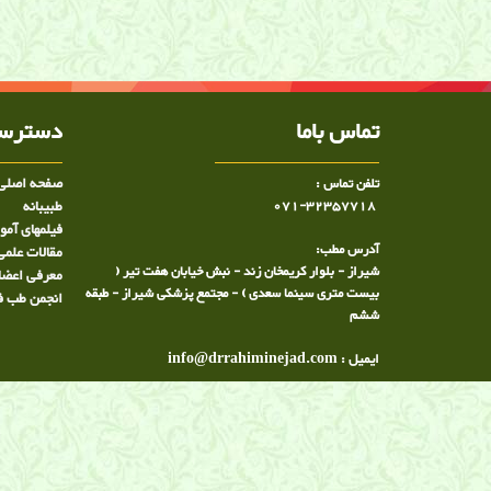
میوپاتی,دوشن, دیستروفی عضلانی, ضعف عضلانی,نوار ع
رحیمی نژاد متخصص میوپاتی ارثی در شیراز, دکتر ساع
تماس باما
دسترسی
صفحه اصلی
تلفن تماس :
071-32357718
طبيبانه
فیلمهای آم
آدرس مطب:
مقالات علمی
شیراز - بلوار کریمخان زند - نبش خیابان هفت تیر (
معرفی اعضا
بیست متری سینما سعدی ) - مجتمع پزشکی شیراز - طبقه
انجمن طب ف
ششم
ایمیل : info@drrahiminejad.com