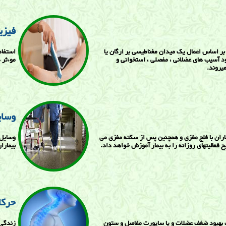
فیزی
بر اساس اعمال یک میدان مغناطیسی بر ارگان یا
استفاد
د آسیب های عضلانی ، مفصلی ، استخوانی و
موءثر 
یروند.
وسای
ران با فلج مغزی و همچنین پس از سکته مغزی می
وسایل 
ح فعالیتهای روزانه را به بیمار آموزش خواهد داد.
بیمارا
حرکا
بهبود ضغف عضلات و یا ساپورت مفاصل و ستون
زندگی 