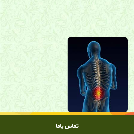
کمر درد , دیسک کمر, شیراز, فیزیوتراپی, ورزشهای کمر, شیراز,
توانبخشی, فیزیوتراپی, طب فیزیکی, دکتر رحیمی نژاد, دکتر ساعد رحیمی
نژاد متخصص توانبخشی در شیراز, دکتر ساعد رحیمی نژاد متخصص
دیسک کمر در شیراز, کلینیک درد ,کلینیک درد دکتر ساعد رحیمی نژاد
,دکتر ساعد رحیمی نژاد, کلینیک درد شیراز
تماس باما