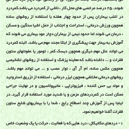
شوند. 25 درصد مرخصی های محل کار ، ناشی از کمردرد می باشد.کمردرد
در اغلب بیماران پس از حدود چهار هفته با استفاده از روشهای ساده
همچون ورزش درمانی ، استراحت و اجتناب از حمل اشیا سنگین و مسکن
، درمان می شوند اما حدود نیمی از بیماران دچار عود بیماری می شوند که
آموزش به بیمار جهت پیشگیری از ابتلا مجدد مهم می باشد. البته کمردرد
می تواند علل مهم دیگری همچون دیسک کمر ، تومور یا عفونتهای ستون
فقرات و ... داشته باشد که معاینه پزشک و استفاده از روشهای تشخیصی
همچون عکس ساده، ام آر آی ، نوار عصب و ... می تواند مهم باشد.
روشهای درمانی مختلفی همچون لیزر درمانی ، استفاده از تزریق استروئید
و مواد بی حس کننده ، فیزیوتراپی ، مانیپولاسیون و در نهایت جراحی
ممکن است در کمردردهای مزمن و یا شدید مورد استفاده قرار گیرد. در
اینجا پس از آموزش چند اصطلاح رایج ، شما را با بیماریهای شایع ستون
فقرات آشنا خواهیم نمود.
1- دردهای مکانیکال : درد هایی که با فعالیت ، حرکت یا یک وضعیت خاص