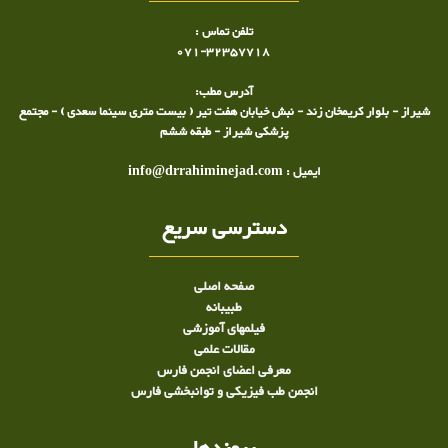
تلفن تماس :
071-32357718
آدرس مطب:
شیراز - بلوار کریمخان زند - نبش خیابان هفت تیر ( بیست متری سینما سعدی ) - مجتمع
پزشکی شیراز - طبقه ششم
ایمیل : info@drrahiminejad.com
دسترسی سریع
صفحه اصلی
طبيبانه
فیلمهای آموزشی
مقالات علمی
معرفی اعضای انجمن فارس
انجمن طب فیزیکی و توانبخشی فارس