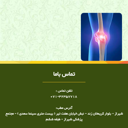
دکتر ساعد رحیمی نژاد ,دکتر ساعد رحیمی نژاد, کلینیک درد شیراز
تماس باما
تلفن تماس :
071-32357718
آدرس مطب:
شیراز - بلوار کریمخان زند - نبش خیابان هفت تیر ( بیست متری سینما سعدی ) - مجتمع
پزشکی شیراز - طبقه ششم