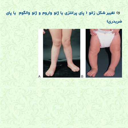
6)
تغییر شکل زانو ( پای پرانتزی یا ژنو واروم و ژنو والگوم یا پای
ضربدری)
بیماریهای زانو و ساق پا
زانودرد, ساییدگی زانو, پارگی منیسک زانو, پارگی رباط زانو, دکتر رحیمی
نژاد, فیزیوتراپی, لیزر درمانی, توانبخشی,شیراز, دکتر ساعد رحیمی نژاد
متخصص زانو درد در شیراز, دکتر ساعد رحیمی نژاد متخصص رباط زانو در
شیراز, دکتر ساعد رحیمی نژاد متخصص لیزر درمانی در شیراز, دکتر
ساعد رحیمی نژاد متخصص بیماری های زانو و ساق پا در شیراز, پای
پرانتزی ,ژنو والگوم ,ژنو واروم ,انحراف زانو ,کلینیک درد ,کلینیک درد