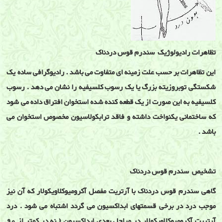
تظاهرات رادیولوژیک سندرم قوس دردناک
این تظاهرات بر حسب علت زمینه ای متفاوت می باشد . رادیوگرافی ساده یک
شکستگی توبروزیته بزرگ یا یک رسوب کلسیفیه را نشان می دهد . رسوب
کلسیفیه به این صورت از یک قطعه کنده شده استخوان افتراق داده می شود
که ساختمانی یکنواخت داشته و فاقد ترابکولاسیون مخصوص استخوان می
باشد .
تشخیص سندرم قوس دردناک
گاهی سندرم قوس دردناک با آرتریت مفصل آکرومیوکلاویکولار که آن نیز
موجب درد در برخی قسمتهای ابداکسیون می گردد اشتباه می شود . درد
آرتریت آکرومیوکلاویکولار در مراحل بعدی ابداکسیون ( نه در کمتر از 90