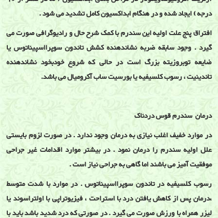
درجه ) ایجاد شده و در هنگام ابداکسیون کامل تشدید می شود .
افتراق پنج علت اولیه این سندرم با کمک شرح حال و رادیوگرافی صورت می
گیرد . وجود سابقه ضربه نشاندهنده کشش تاندون سوپرااسپیناتوس یا
ضایعه توبروزیته بزرگ است در حالی که شروع خودبخود نشاندهنده
تاندینیت ، رسوب کلسیفیه یا بورسیت ساب آکرومیال می باشد.
درمان سندرم قوس دردناک
در موارد خفیف اغلب نیازی به درمان وجود ندارد . در صورت لزوم بایستی
علل اولیه سندرم را درمان نمود . در بیشتر موارد اقدامات غیر جراحی
موفقیت آمیز می باشند اما گاهی به جراحی نیاز است .
رسوب کلسیفیه در تاندون سوپرااسپیناتوس . در موارد با شدت متوسط
،درمان پس از کاهش یافتن درد با استراحت ، فیزیوتراپی با اولتراسوند یا
لیزر همراه با ورزش صورت می گیرد . در صورتی که درد شدید باشد باید با