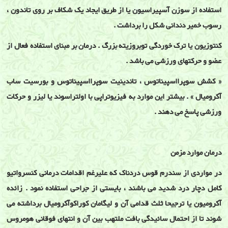
استفاده از سوزن آسپیراسیون یا از طریق ایجاد یک شکاف بر روی تاندون ،
رسوب خمیر دندانی شکل را برداشت .
کنتوزیون یا ترک خوردگی توبروزیته بزرگ . درمان بر مبنای استفاده فعال از
عضو و حرکتهای ورزشی می باشد .
« کشش سوپرااسپیناتوس ، تاندینیت سوپرااسپیناتوس و بورسیت ساب
آکرومیال » . بیشتر این موارد به فیزیوتراپی با اولتراسوند یا لیزر و حرکات
ورزشی پاسخ می دهند .
درمان موارد مزمن
در مواردی از سندرم قوس دردناک که علیرغم اقدامات درمانی کنسرواتیو
کامل دچار درد شدید می باشند ، بایستی از جراحی استفاده نمود . زائده
آکرومیون یا ترجیحا ثلث قدامی آن و لیگامان کوراکوآکرومیال برداشته می
شوند تا از احتمال سائیدگی بافت ملتهب بین آن و انتهای فوقانی هومروس