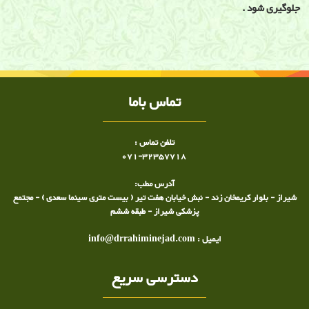
جلوگیری شود .
سندرم قوس دردناک
تماس باما
تلفن تماس :
071-32357718
آدرس مطب:
شیراز - بلوار کریمخان زند - نبش خیابان هفت تیر ( بیست متری سینما سعدی ) - مجتمع
پزشکی شیراز - طبقه ششم
ایمیل : info@drrahiminejad.com
دسترسی سریع