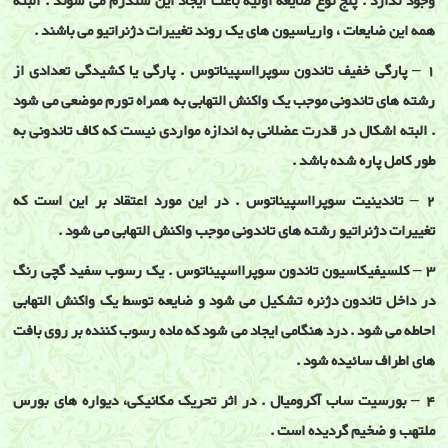
وجود ندارد . پنج نوع ضایعه اولیه باعث ایجاد این سندرم می شوند . البته
همه این ضایعات ، واریاسیون های یک روند تغییرات دژنراتیو می باشند .
1 – پارگی خفیف تاندون سوپرااسپیناتوس . پارگی یا کشیدگی تعدادی از
رشته های تاندونی موجب یک واکنش التهابی به همراه تورم موضعی می شود
. البته اشکال در قدرت عضلانی به اندازه مواردی نیست که کاف تاندونی به
طور کامل پاره شده باشد .
2 – تاندینیت سوپرااسپیناتوس . در این مورد اعتقاد بر این است که
تغییرات دژنراتیو رشته های تاندونی موجب واکنش التهابی می شود .
3 – کلسیفیکاسیون تاندون سوپرااسپیناتوس . یک رسوب سفید گچی رنگ
در داخل تاندون دژنره تشکیل می شود و ضایعه توسط یک واکنش التهابی
احاطه می شود . درد هنگامی ایجاد می شود که ماده رسوب کننده بر روی بافت
های اطراف سائیده شود .
4 – بورسیت ساب آکرومیال . در اثر تحریک مکانیکی، دیواره های بورس
ملتهب و ضخیم گردیده است .