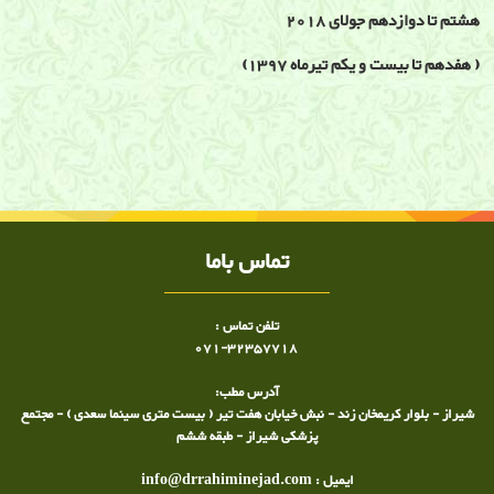
هشتم تا دوازدهم جولای 2018
( هفدهم تا بیست و یکم تیرماه 1397)
برنامه ها و سمینارها
کنگره طب فیزیکی و توانبخشی, سمینار, کارگاه آموزشی, ارزیابی پاسچر, دفورمیتی
های اندام تحتانی, کنفرانس طب فیزیکی و توانبخشی
تماس باما
تلفن تماس :
071-32357718
آدرس مطب:
شیراز - بلوار کریمخان زند - نبش خیابان هفت تیر ( بیست متری سینما سعدی ) - مجتمع
پزشکی شیراز - طبقه ششم
ایمیل : info@drrahiminejad.com