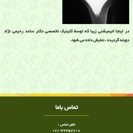
در اینجا انیمیشنی زیبا که توسط کلینیک تخصصی دکتر ساعد رحیمی نژاد
دوبله گردیده ، نمایش داده می شود.
آرتروز یا استئوآرتریت مفصل زانو
آرتروز زانو ز,انو درد ,ساییدگی زانو ,ساییدگی مفصل, دکتر ساییدگی مفصل, دکتر
زانو درد در شیراز زانو درد شیراز ,تزریق ژل در زانو ,شیراز ,تزریق اوزون در زانو
,تزریق ژل ,تزریق کورتون ,ازن تراپی ,تزریق استروئید در زانو ,ساییدگی مفصل,
تزریق در شیراز کلینیک درد ,کلینیک درد دکتر ساعد رحیمی نژاد ,دکتر ساعد
رحیمی نژاد, کلینیک درد شیراز
تماس باما
تلفن تماس :
071-32357718