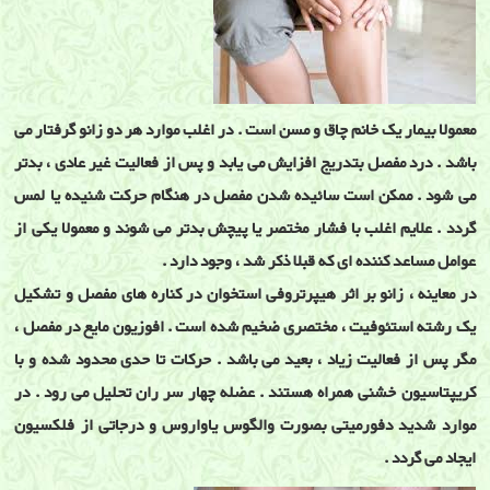
معمولا بیمار یک خانم چاق و مسن است . در اغلب موارد هر دو زانو گرفتار می
باشد . درد مفصل بتدریج افزایش می یابد و پس از فعالیت غیر عادی ، بدتر
می شود . ممکن است سائیده شدن مفصل در هنگام حرکت شنیده یا لمس
گردد . علایم اغلب با فشار مختصر یا پیچش بدتر می شوند و معمولا یکی از
عوامل مساعد کننده ای که قبلا ذکر شد ، وجود دارد .
در معاینه ، زانو بر اثر هیپرتروفی استخوان در کناره های مفصل و تشکیل
یک رشته استئوفیت ، مختصری ضخیم شده است . افوزیون مایع در مفصل ،
مگر پس از فعالیت زیاد ، بعید می باشد . حرکات تا حدی محدود شده و با
کریپتاسیون خشنی همراه هستند . عضله چهار سر ران تحلیل می رود . در
موارد شدید دفورمیتی بصورت والگوس یاواروس و درجاتی از فلکسیون
ایجاد می گردد .