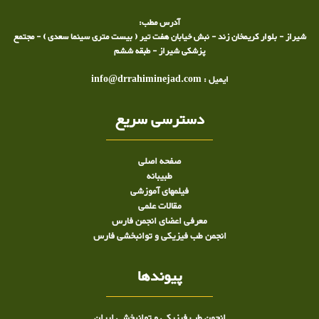
آدرس مطب:
شیراز - بلوار کریمخان زند - نبش خیابان هفت تیر ( بیست متری سینما سعدی ) - مجتمع
پزشکی شیراز - طبقه ششم
ایمیل : info@drrahiminejad.com
دسترسی سریع
صفحه اصلی
طبيبانه
فیلمهای آموزشی
مقالات علمی
معرفی اعضای انجمن فارس
انجمن طب فیزیکی و توانبخشی فارس
پیوندها
انجمن طب فیزیکی و توانبخشی ایران