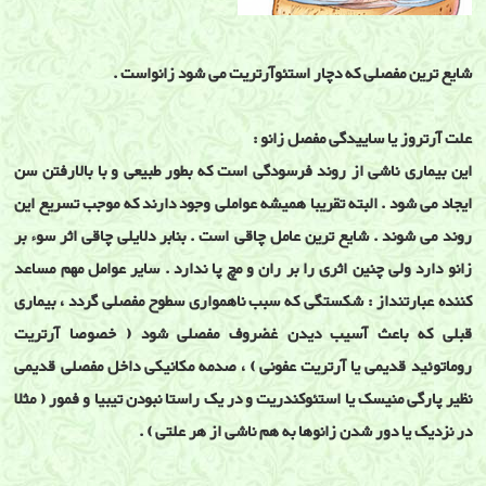
شایع ترین مفصلی که دچار استئوآرتریت می شود زانواست .
علت آرتروز یا ساییدگی مفصل زانو :
این بیماری ناشی از روند فرسودگی است که بطور طبیعی و با بالارفتن سن
ایجاد می شود . البته تقریبا همیشه عواملی وجود دارند که موجب تسریع این
روند می شوند . شایع ترین عامل چاقی است . بنابر دلایلی چاقی اثر سوء بر
زانو دارد ولی چنین اثری را بر ران و مچ پا ندارد . سایر عوامل مهم مساعد
کننده عبارتنداز : شکستگی که سبب ناهمواری سطوح مفصلی گردد ، بیماری
قبلی که باعث آسیب دیدن غضروف مفصلی شود ( خصوصا آرتریت
روماتوئید قدیمی یا آرتریت عفونی ) ، صدمه مکانیکی داخل مفصلی قدیمی
نظیر پارگی منیسک یا استئوکندریت و در یک راستا نبودن تیبیا و فمور ( مثلا
در نزدیک یا دور شدن زانوها به هم ناشی از هر علتی ) .