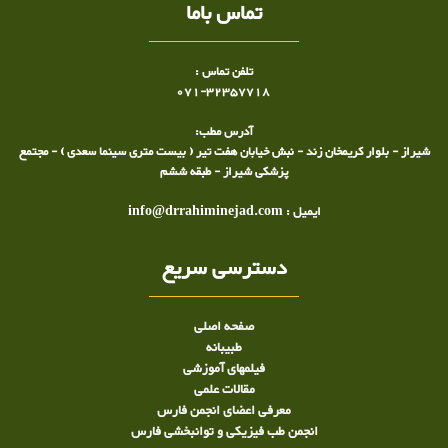
تماس باما
تلفن تماس :
071-32357718
آدرس مطب:
شیراز - بلوار کریمخان زند - نبش خیابان هفت تیر ( بیست متری سینما سعدی ) - مجتمع
پزشکی شیراز - طبقه ششم
ایمیل : info@drrahiminejad.com
دسترسی سریع
صفحه اصلی
طبيبانه
فیلمهای آموزشی
مقالات علمی
معرفی اعضای انجمن فارس
انجمن طب فیزیکی و توانبخشی فارس