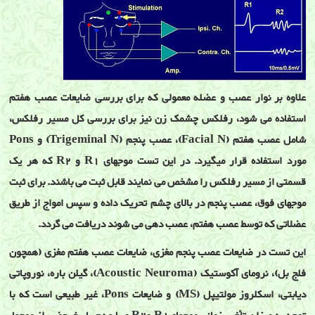
علاوه بر نوار عصب و عضله معمولی که برای بررسی ضایعات عصب هفتم
استفاده می شود، رفلکس چشمک زن نیز برای بررسی کل مسیر رفلکس،
شامل عصب هفتم (Facial N)، عصب پنجم (Trigeminal N) و Pons
مورد استفاده قرار میگیرد. در این تست موجهای R1 و R2 که هر یک
قسمتی از مسیر رفلکس را مشخص می نمایند قابل ثبت می باشند. برای ثبت
موجهای فوق، عصب پنجم در بالای چشم تحریک داده و سپس امواج از طریق
عضلاتی که توسط عصب هفتم، عصب دهی می شوند دریافت می گردد.
این تست در ضایعات عصب پنجم مغزی، ضایعات عصب هفتم مغزی (همچون
فلج بل)، نرومای آکوستیک (Acoustic Neuroma)، گیلن باره، نوروپاتی
دیابتی، اسکلروز مولتیپل (MS) و ضایعات Pons، غیر طبیعی است که با