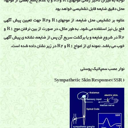
توجه به میزان تأخیر زمانی موجهایR1 وR2 و یا عدم پاسخ بعضی از موجها،
محل دقیق ضایعه قابل تشخیصی خواهد بود
علاوه بر تشخیص محل ضایعه، از موجهایR1 وR2 جهت تعیین پیش آگهی
فلج بل نیز استفاده می شود. به طور مثال، در صورت از بین نرفتن موج R1 و
R2 در شروع ضایعه و یا برگشت سریع آن پس از ضایعه، نشانه ی پیش آگهی
خوب می باشد. نمونه ای از امواج R1 و R2 در زیر نشان داده شده است.
نوار عصب سمپاتیک پوستی
Sympathetic Skin Response( SSR )