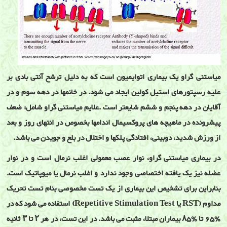
میاستنی گراو یک بیماری اتوایمیون است که به دلیل ترشح آنتی بادی بر
علیه رسپتورهای استیل کولین ایجاد می شود. در خانمها در دهه سوم و در
آقایان در دهه پنجم و ششم شایعتر است .علایم میاستنی گراو شامل: ضعف
پیشرونده در ماهیچه های پروکسیمال اندامها بخصوص در انتهای روز و بعد
از ورزش شدید، دوبینی، افتادگی پلکها و اختلال در بلع و جویدن می باشد.
در بیماری میاستنی گراو، نوار عصب معمولی اغلب نرمال است و در نوار
عضله نیز یک یافته اختصاصی وجود ندارد و اغلب نرمال یا میوپاتیک است.
بنابراین برای تشخیص این بیماری از یک تست مخصوصی بنام تست تحریک
مداوم (RST یا Repetitive Stimulation Test) استفاده می شود که در
٪۶۵ تا ٪۸۵ بیماران مبتلا، مثبت می باشد. در این تست، در هر ۲ تا ۳ ثانیه