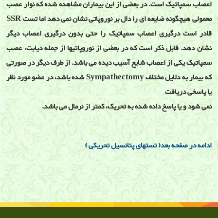
اعصاب سمپاتیک است. در بعضی از این بیماران مشاهده شده که نوار عصب
معمولی هیچگونه ضایعه ای را دال بر نوروپاتی نشان نمی دهد اما تست SSR
قادر است درگیری اعصاب سمپاتیک را حتی بدون درگیری اعصاب دیگر
نشان دهد. قابل ذکر است که در بعضی از نوروپاتیها از جمله دیابت، عصب
سمپاتیک یکی از اعصاب شایع آسیب دیده می باشد. از طرف دیگر در صورتی
که بیمار به دلایل مختلف Sympathectomy شده باشد، در عضو مورد نظر
یا پاسخی دریافت
نمی شود و یا پاسخ داده شده به تحریک، کمتر از نرمال می باشد.
ادامه در صفحه بعد( تستهای پتانسیل تحریكی )
تست میاستنی
تست میاستنی, تست میاستنیا گراويس, RST,بيمارِی میاستنی