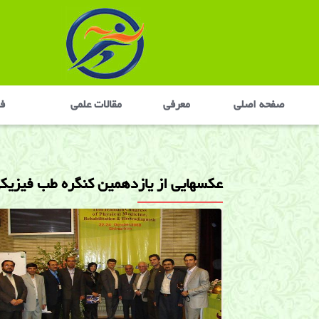
صفحه اصلی
معرفی
مقالات علمی
في
عكسهايی از يازدهمين كنگره طب فيزيكی