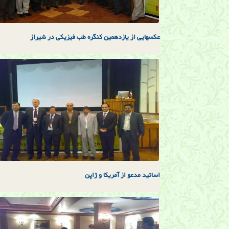
عكسهايی از يازدهمين كنگره طب فيزيكی در شيراز
اساتيد مدعو از آمريكا و ژاپن