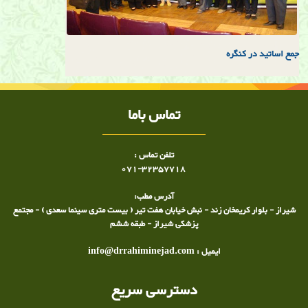
جمع اساتيد در كنگره
تماس باما
تلفن تماس :
071-32357718
آدرس مطب:
شیراز - بلوار کریمخان زند - نبش خیابان هفت تیر ( بیست متری سینما سعدی ) - مجتمع
پزشکی شیراز - طبقه ششم
ایمیل : info@drrahiminejad.com
دسترسی سریع