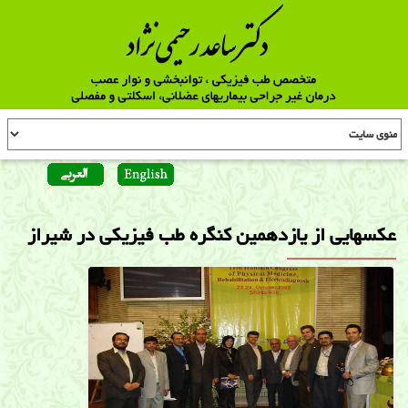
عكسهايی از يازدهمين كنگره طب فيزيكی در شيراز