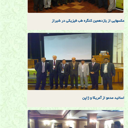
عكسهايی از يازدهمين كنگره طب فيزيكی در شيراز
اساتيد مدعو از آمريكا و ژاپن