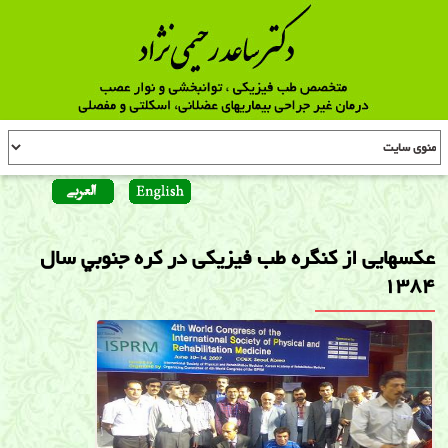
عكسهايی از كنگره طب فيزيكی در كره جنوبي سال
1384