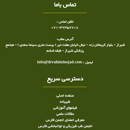
تماس باما
تلفن تماس :
071-32357718
آدرس مطب:
شیراز - بلوار کریمخان زند - نبش خیابان هفت تیر ( بیست متری سینما سعدی ) - مجتمع
پزشکی شیراز - طبقه ششم
ایمیل : info@drrahiminejad.com
دسترسی سریع
صفحه اصلی
طبيبانه
فیلمهای آموزشی
مقالات علمی
معرفی اعضای انجمن فارس
انجمن طب فیزیکی و توانبخشی فارس