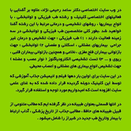
در وب سایت اختصاصی دکتر ساعد رحیمی نژاد، علاوه بر آشنایی با
فعالیتهای اختصاصی كلینیك و رشته طب فیزیكی و توانبخشی ، با
انواع بیماریها ، روشهای تشخیصی و درمانی مرتبط با این رشته آشنا
خواهید شد .بطور کلی متخصصین طب فیزیکی و توانبخشی در سه
زمینه فعالیت دارند : 1) طب فیزیکی : جهت تشخیص و درمان غیر
جراحی بیماریهای عضلانی ، اسکلتی و مفصلی 2) توانبخشی : جهت
بازتوانی بیماران فلج مغزی ، نخاعی و همچنین بازتوانی بیماران قلبی ،
ریوی و ... 3) تست تشخیصی الکترودیاگنوز ( نوار عصب و عضله )
جهت تشخیص انواع بیماری های عضلانی و اعصاب محیطی.
در این سایت برای اولین بار دهها فیلم و انیمیشن جذاب آموزشی که
توسط این کلینیک دوبله گردیده قرار داده شده که به غنای علمی
سایت افزوده است که امیدواریم مورد توجه و استفاده قرار گیرد.
در انتها قسمتی بعنوان طبیبانه در نظر گرفته ایم که مطالب متنوعی از
قبیل طبیبانه های حافظ ، مطالبی جذاب از تاریخ پزشکی ، آداب ارتباط
با بیمار وتاریخ طب جدید در شیراز را شامل میشود .