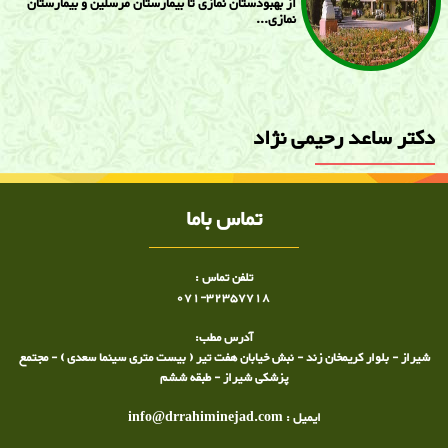
از بهبودستان نمازی تا بیمارستان مرسلین و بیمارستان
نمازی...
دکتر ساعد رحيمی ن‍ژاد
تماس باما
تلفن تماس :
071-32357718
آدرس مطب:
شیراز - بلوار کریمخان زند - نبش خیابان هفت تیر ( بیست متری سینما سعدی ) - مجتمع
پزشکی شیراز - طبقه ششم
ایمیل : info@drrahiminejad.com