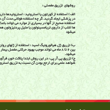
روشهای تزریق مفصلی :
الف ) استفاده از کورتون یا استروئید : استروئیدها دا
در پزشکی ایجاد گردید. گر چه استفاده طولانی مدت آن ع
استفاده صحیح از آنها در بسیاری از موارد می تواند باعث
ها اغلب از داروی تریامسینولون یا متیل پردنیزولون همر
میشود
ب) تزریق ژل هیالورونیگ اسید : استفاده از ژلهای روان
بین 6 تا 8 ماه می تواند موجب بهبود حرکتی مفصل 
میشود.
ج) تزریق پی آر پی : در این روش ابتدا پلاکت خون فر
شواهد علمی برای ارجح بودن آن نسبت به تزریق استروئ
تزریق های مفصلی
اوزون تراپی , تزریق مفصلی, كورتون, شيراز, استروئید 
استروئید, توانبخشی شیراز