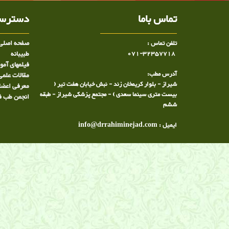
تماس باما
دسترسی
صفحه اصلی
تلفن تماس :
071-32357718
طبيبانه
فیلمهای آم
آدرس مطب:
مقالات علمی
شیراز - بلوار کریمخان زند - نبش خیابان هفت تیر (
معرفی اعضا
بیست متری سینما سعدی ) - مجتمع پزشکی شیراز - طبقه
انجمن طب ف
ششم
ایمیل : info@drrahiminejad.com