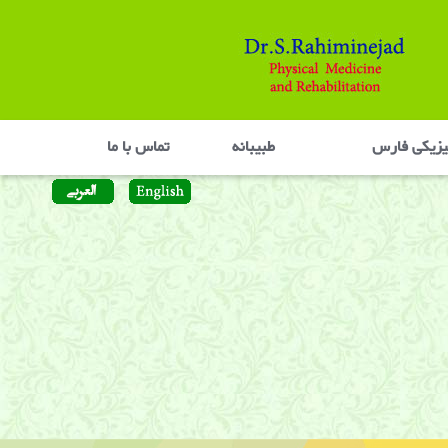
یزیکی فارس
طبیبانه
تماس با ما
 ,فیلم نوار عصب و عضله ,فیلم روماتیسم مفصلی ,فیلم لیزر