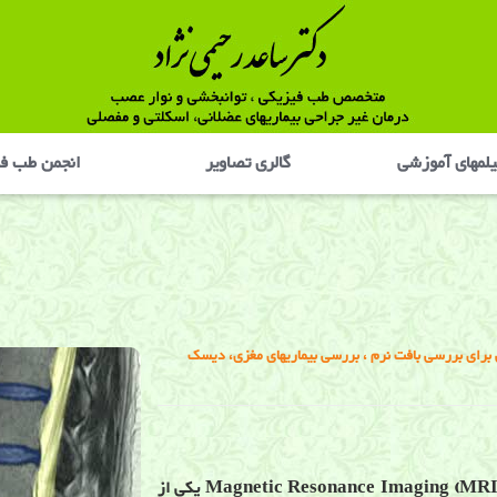
لمهای آموزشی
گالری تصاوير
انجمن طب ف
رای بررسی بافت نرم ، بررسی بیماریهای مغزی، دیسک
ام آر آی یا روش تصویربرداری با تشدید مغناطیسی (Magnetic Resonance Imaging (MRI یکی از