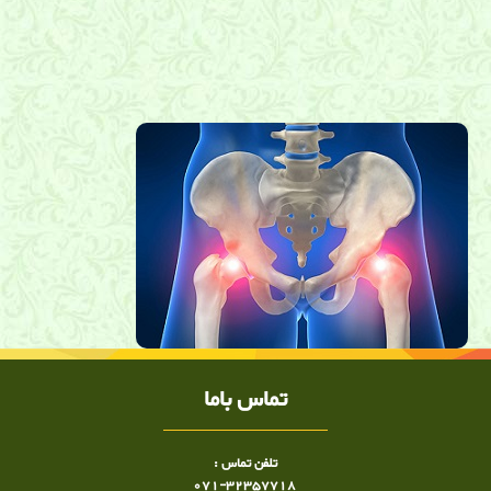
شکستگی لگن , سیاتیک, شیراز, فیزیوتراپی,توانبخشی, ساییدگی مفصل
لگن, دکتر رحیمی نژاد,طب فیزیکی, دکتر ساعد رحیمی نژاد متخصص
ساییدگی مفصل لگن در شیراز, دکتر ساعد رحیمی نژاد متخصص
شکستگی لگن در شیراز, کلینیک درد ,کلینیک درد دکتر ساعد رحیمی
نژاد ,دکتر ساعد رحیمی نژاد, کلینیک درد شیراز
تماس باما
تلفن تماس :
071-32357718