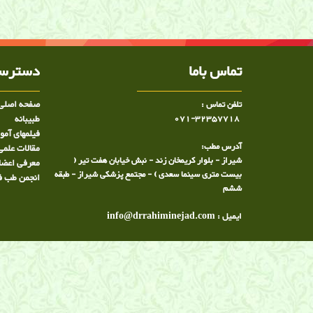
, دکتر ساعد رحیمی نژاد متخصص پوکی استخوان در شی
پوکی استخوان در شیراز, کلینیک درد ,کلینیک درد دکتر
درد شیراز
تماس باما
دسترسی
صفحه اصلی
تلفن تماس :
071-32357718
طبيبانه
فیلمهای آم
آدرس مطب:
مقالات علمی
شیراز - بلوار کریمخان زند - نبش خیابان هفت تیر (
معرفی اعضا
بیست متری سینما سعدی ) - مجتمع پزشکی شیراز - طبقه
انجمن طب ف
ششم
ایمیل : info@drrahiminejad.com