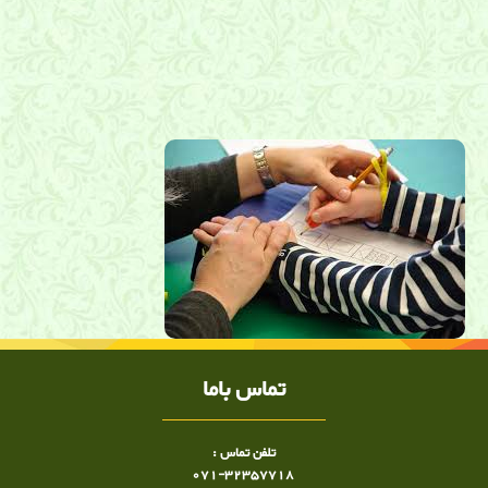
کاردرمان در شیراز , کاردرمانی, فلج مغزی, متخصص فلج مغزی در شیراز,
سکته مغزی, درمان سکته مغزی در شیراز, فیزیوتراپی در شیراز , دکتر
فلج مغزی, توانبخشی فلج مغزی, متخصص فلج مغزی در شیراز, توانبخشی
سکته مغزی در شیراز, کلینیک درد ,کلینیک درد دکتر ساعد رحیمی نژاد
,دکتر ساعد رحیمی نژاد, کلینیک درد شیراز
تماس باما
تلفن تماس :
071-32357718