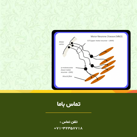
بیماری نرون حرکتی ,نوار عصب,شیراز, توانبخشی,ضعف عضلانی ,اختلال
بلع,فلج اندامها,ا ال اس , ALS, دکتر ساعد رحیمی نژاد متخصص ALS
در شیراز, دکتر ساعد رحیمی نژاد متخصص ال اس در شیراز
تماس باما
تلفن تماس :
071-32357718