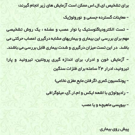
برای تشخیص ای.ال.اس ممکن است آزمایش های زیر انجام گیرند:
- معاینات گسترده جسمی و نورولوژیک
- تست الکترودیاگنوستیک یا نوار عصب و عضله : یک روش تشخیصی
مهم برای بررسی این بیماری و بیماریهای مشابه درگیری اعصاب حرکتی می
باشد. در این تست میزان درگیری و شدت بیماری قابل بررسی می باشند.
- آزمایش خون و ادرار، برای اندازه گیری پروتئین، تیروئید و پارا
تیروئید، ادرار ۲۴ ساعته برای فلزات سنگین
- پونکسیون کمری (گرفتن مایع مغزی نخاعی)
- رادیولوژی با اشعه ایکس و ام.ار.آی، میلوگرافی
- بیوپسی ماهیچه و یا عصب
پیش روی بیماری