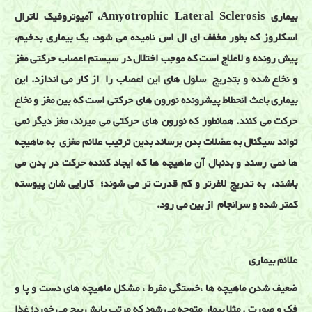
بیماری Amyotrophic Lateral Sclerosis، آمیوتروفیک لاترال
اسکلروز که بطور مخفف ای ال اس نامیده می شود، یک بیماری بدخیم،
پیش رونده و لاعلاج است که موجب اختلال در سیستم اعصاب حرکتی مغز
و نخاع شده و بتدریج سلول های این اعصاب را از کار می اندازد. این
بیماری باعث انحطاط پیشرونده نورون های حرکتی است که بین مغز و نخاع
حرکت می کنند. همانطور که نورون های حرکتی می میرند، مغز دیگر نمی
تواند سیگنال به عضلات بدن برساند بدین ترتیب علائم مغزی به ماهیچه
ها نمی رسند و بدنبال آن ماهیچه ها که ایجاد کننده حرکت در بدن می
باشند، به تدریج لاغرتر و کم قدرت تر می شوند؛ کارایی شان پیوسته
کمتر شده و سرانجام از بین می رود.
علائم بیماری
ضعیف شدن ماهیچه ها ،خستگی مفرط ، مشکل ماهیچه های دست و پا و
فک و صورت . مثلا بیمار متوجه می شود که مرتب پایش پیچ می خورد؛ غذا