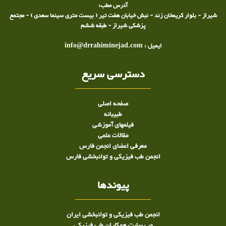
آدرس مطب:
شیراز - بلوار کریمخان زند - نبش خیابان هفت تیر ( بیست متری سینما سعدی ) - مجتمع
پزشکی شیراز - طبقه ششم
ایمیل : info@drrahiminejad.com
دسترسی سریع
صفحه اصلی
طبيبانه
فیلمهای آموزشی
مقالات علمی
معرفی اعضای انجمن فارس
انجمن طب فیزیکی و توانبخشی فارس
پیوندها
انجمن طب فیزیکی و توانبخشی ایران
وب سایت همکاران طب فیزیکی