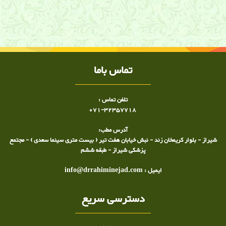
فیلمهای آموزشی ,انیمیشن های آموزشی, فیلم کمردرد, فیلم دیسک کمر, فیلم
دیسک گردن ,فیلم ساییدگی مفصل, فیلم روماتیسم مفصلی ,فیلم نوار عصب و
عضله,, کلینیک درد ,کلینیک درد دکتر ساعد رحیمی نژاد ,دکتر ساعد رحیمی نژاد,
کلینیک درد شیراز
تماس باما
تلفن تماس :
071-32357718
آدرس مطب:
شیراز - بلوار کریمخان زند - نبش خیابان هفت تیر ( بیست متری سینما سعدی ) - مجتمع
پزشکی شیراز - طبقه ششم
ایمیل : info@drrahiminejad.com
دسترسی سریع