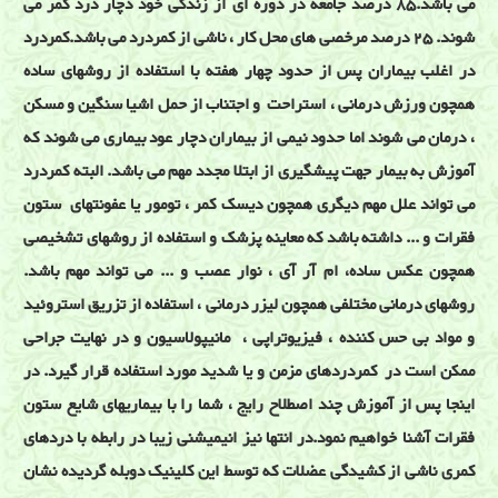
می باشد.85 درصد جامعه در دوره ای از زندگی خود دچار درد کمر می
شوند. 25 درصد مرخصی های محل کار ، ناشی از کمردرد می باشد.کمردرد
در اغلب بیماران پس از حدود چهار هفته با استفاده از روشهای ساده
همچون ورزش درمانی ، استراحت و اجتناب از حمل اشیا سنگین و مسکن
، درمان می شوند اما حدود نیمی از بیماران دچار عود بیماری می شوند که
آموزش به بیمار جهت پیشگیری از ابتلا مجدد مهم می باشد. البته کمردرد
می تواند علل مهم دیگری همچون دیسک کمر ، تومور یا عفونتهای ستون
فقرات و ... داشته باشد که معاینه پزشک و استفاده از روشهای تشخیصی
همچون عکس ساده، ام آر آی ، نوار عصب و ... می تواند مهم باشد.
روشهای درمانی مختلفی همچون لیزر درمانی ، استفاده از تزریق استروئید
و مواد بی حس کننده ، فیزیوتراپی ، مانیپولاسیون و در نهایت جراحی
ممکن است در کمردردهای مزمن و یا شدید مورد استفاده قرار گیرد. در
اینجا پس از آموزش چند اصطلاح رایج ، شما را با بیماریهای شایع ستون
فقرات آشنا خواهیم نمود.در انتها نیز انیمیشنی زیبا در رابطه با دردهای
کمری ناشی از کشیدگی عضلات که توسط این کلینیک دوبله گردیده نشان