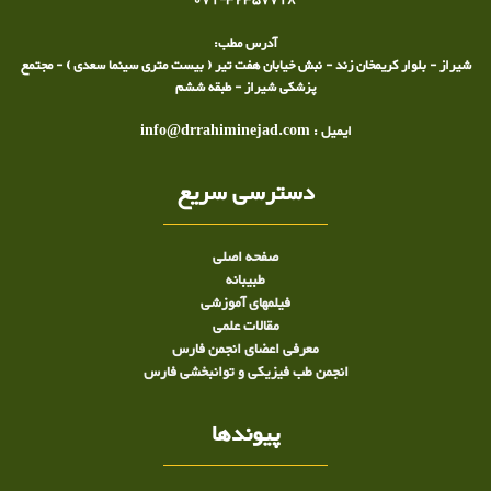
071-32357718
آدرس مطب:
شیراز - بلوار کریمخان زند - نبش خیابان هفت تیر ( بیست متری سینما سعدی ) - مجتمع
پزشکی شیراز - طبقه ششم
ایمیل : info@drrahiminejad.com
دسترسی سریع
صفحه اصلی
طبيبانه
فیلمهای آموزشی
مقالات علمی
معرفی اعضای انجمن فارس
انجمن طب فیزیکی و توانبخشی فارس
پیوندها