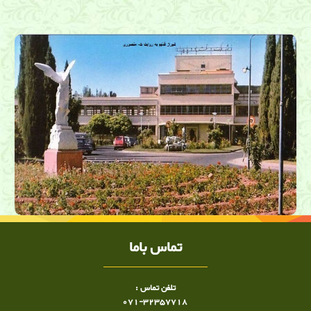
پزشکی, شیراز , طب در شیراز, پزشک شیراز, شیراز و طبابت
تماس باما
تلفن تماس :
071-32357718