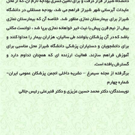
دانشگاه شیراز قرار گرفت و برای تامین کسری بودجه لازم آن، که از محل
عایدات آبرسانی شهر شیراز فراهم می شد، بودجه مستقلی در دانشگاه
شیراز برای بیمارستان نمازی منظور شد. خلاصه آن که بیمارستان نمازی
بیش از نیم قرن پیش با نیت خیر خواهانه نمازی برپا شد ، توانست مکانی
باشد که در آن پزشکان بتوانند طی سالیان، هزاران بیمار را مداوا کنند و
برای دانشجویان و دستیاران پزشکی دانشگاه شیراز محل مناسبی برای
آموزش فراهم سازند. فعالیت ارزنده ای که همچنان تداوم دارد و
گسترش یافته است.
برگرفته از مجله سیمرغ – نشریه داخلی انجمن پزشکان عمومی ایران-
شماره چهارم
نویسندگان: دکتر محمد حسین عزیزی و دکتر قنبرعلی رئیس جلالی
تاریخچه طب جدید در شیراز
بیمارستان نمازی , درمانگاه نمازی , بهبودستان نمازی بیمارستان مسلمین
, بیمارستان مرسلین شیراز ,طبیب , طبیبانه , پزشک , بیمار , ارتباط با
بیمار , مریض , ارتباط طبیب با بیمار , ارتباط پزشک با مریض , اخلاق