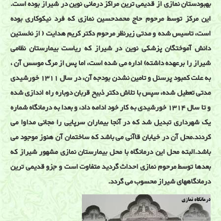
بهبودستان نمازی از قدیمی ترین مراکز درمانی نوین در شیراز بوده است.
این مرکز توسط مرحوم حاج محمدحسین نمازی که فرد نیکوکاری بوده
است، تاسیس شده و مدتی زیرنظر مرحوم دکتر کریم هدایت ( از نخستین
دانش آموختگان پزشکی نوین در شیراز که ریاست بیمارستان نظامی
شیراز را برعهده داشته) اداره می شده است، اما پس از مرگ موسس آن ،
به علت کمبود پرسنل و تامین نشدن بودجه آن، در سال 1311 خورشیدی
مدتی تعطیل شده، سپس با تلاش دکتر ذبیح قربان دوباره راه اندازی شده
و تا سال 1314 خورشیدی به کار خود ادامه داد، و بعدا به درمانگاه شماره
یک شهرداری تبدیل شد که در آنجا بیماران سرپایی را مجانی مداوا می
کردند.محل آن در خیابان قاآنی می باشد که ساختمان آن هنوز موجود می
باشد.البته محل این درمانگاه با محل بیمارستان نمازی مشهور شیراز که
بعدها توسط مرحوم نمازی احداث گردید متفاوت است و جزو قدیمی ترین
درمانگاههای شیراز محسوب می گردد.