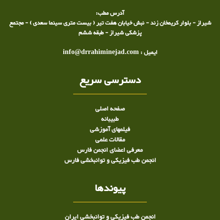
آدرس مطب:
شیراز - بلوار کریمخان زند - نبش خیابان هفت تیر ( بیست متری سینما سعدی ) - مجتمع
پزشکی شیراز - طبقه ششم
ایمیل : info@drrahiminejad.com
دسترسی سریع
صفحه اصلی
طبيبانه
فیلمهای آموزشی
مقالات علمی
معرفی اعضای انجمن فارس
انجمن طب فیزیکی و توانبخشی فارس
پیوندها
انجمن طب فیزیکی و توانبخشی ایران